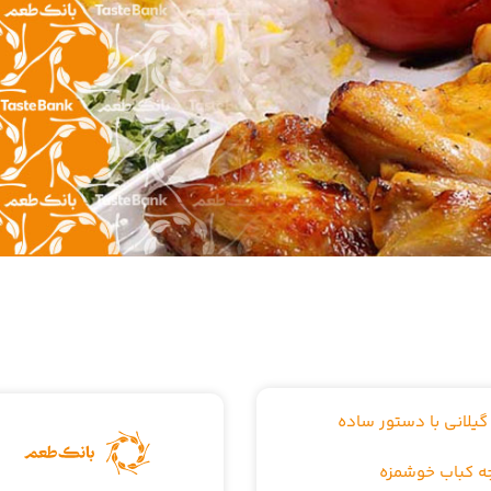
یلانی با دستور ساده
جه کباب خوشمزه