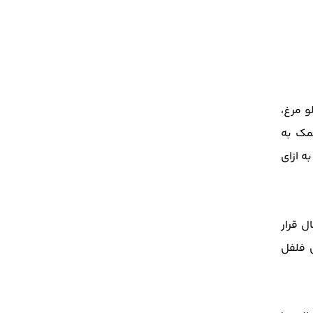
ر کیلو مرغ،
نمک به
ه ازای
مرغ‌ها حدود ۱ تا ۲ ساعت در یخچال قرار
 فلفل