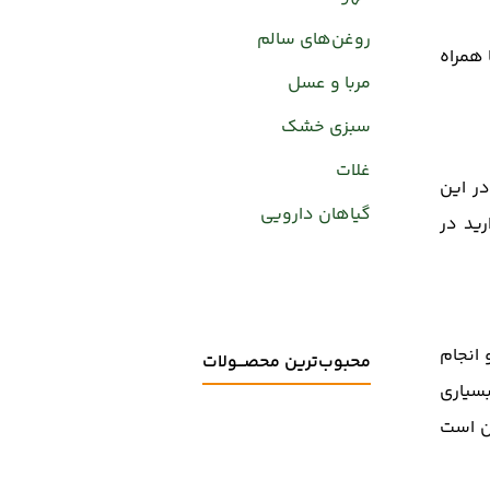
روغن‌های سالم
 همراه
مربا و عسل
سبزی خشک
غلات
ر این
گیاهان دارویی
ید در
 انجام
محبوب‌ترین محصـــولات
بسیاری
ین است