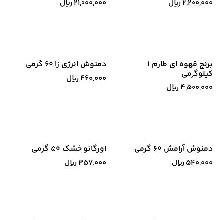
2,200,000
﷼
21,000,000
﷼
جدید!
برنج قهوه ای طارم 1
دمنوش انرژی زا 60 گرمی
کیلوگرمی
460,000
﷼
4,500,000
﷼
دمنوش آرامش 60 گرمی
اورگانو خشک 50 گرمی
540,000
﷼
357,000
﷼