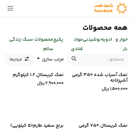
Skip to Conten
همه محصولات
خوار و
ادویه
نوشیدنی
مواد
پکیج
محصولات سبک زندگی
بار
قنادی
سالم
مرتب سازی
فیلترها
جدید!
جدید!
نمک آسیاب شده 350 گرمی
نمک کریستال 1.2 کیلوگرم
آشپزخانه
2,900,000
﷼
1,500,000
﷼
جدید!
جدید!
نمک کریستال 750 گرمی
برنج سفید طارم(5 کیلویی)