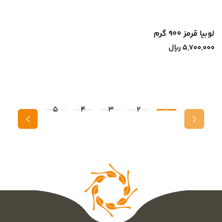
لوبیا قرمز 900 گرم
5,700,000
﷼
5
4
3
2
1