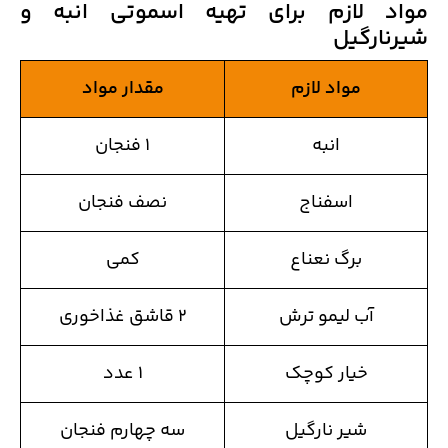
مواد لازم برای تهیه اسموتی انبه و
شیرنارگیل
مواد لازم
مقدار مواد
انبه
۱ فنجان
اسفناج
نصف فنجان
برگ نعناع
کمی
آب لیمو ترش
۲ قاشق غذاخوری
خیار کوچک
۱ عدد
شیر نارگیل
سه چهارم فنجان