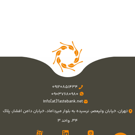
09120851434
09037680980
Info[at]Tastebank.net
تهران، خیابان ولیعصر، نرسیده به بلوار میرداماد، خیابان دامن افشار، پلاک
۳۴، واحد ۳