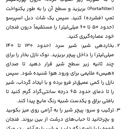
(Portafilter) بریزید و سطح آن را به طور یکنواخت
تمپ (فشرده) کنید. سپس یک شات دبل اسپرسو
(حدود 50 تا 60 میلی‌لیتر) را مستقیماً درون فنجان
خود عصاره‌گیری کنید.
بخاردهی شیر: شیر سرد (حدود 130 تا 140
میلی‌لیتر) را داخل پیچر بریزید. نوک نازل بخار را برای
چند ثانیه زیر سطح شیر قرار دهید تا صدای
«هیس» ملایمی برای ورود هوا شنیده شود. سپس
نازل را کمی عمیق‌تر فرو برده و با ایجاد گرداب، شیر
را تا دمای حدود 65 درجه سانتی‌گراد گرم کنید تا
بافتی براق و یکدست شبیه رنگ مایع پیدا کند.
ترکیب و سرو: پیچر شیر را به آرامی روی میز بکوبید
و بچرخانید تا حباب‌های درشت از بین بروند. فنجان
قهوه را با زاویه نگه دارید و شیر را به آرامی در مرکز