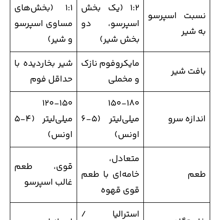
1:2 (یک بخش
1:1 (بخش‌های
نسبت اسپرسو
اسپرسو، دو
مساوی اسپرسو
به شیر
بخش شیر)
و شیر)
مایکروفوم نازک
شیر بخاردیده با
بافت شیر
و مخملی
حداقل فوم
120-150
150-180
اندازه سرو
میلی‌لیتر (5-6
میلی‌لیتر (4-5
اونس)
اونس)
متعادل،
قوی، طعم
طعم
خامه‌ای با طعم
غالب اسپرسو
قوی قهوه
استرالیا /