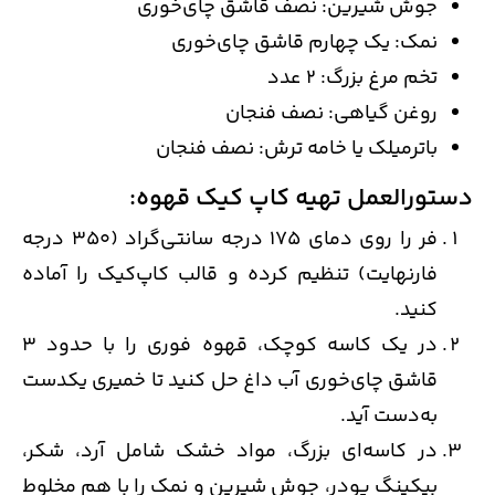
جوش شیرین: نصف قاشق چای‌خوری
نمک: یک چهارم قاشق چای‌خوری
تخم مرغ بزرگ: 2 عدد
روغن گیاهی: نصف فنجان
باترمیلک یا خامه ترش: نصف فنجان
دستورالعمل تهیه کاپ کیک قهوه:
فر را روی دمای 175 درجه سانتی‌گراد (350 درجه
فارنهایت) تنظیم کرده و قالب کاپ‌کیک را آماده
کنید.
در یک کاسه کوچک، قهوه فوری را با حدود 3
قاشق چای‌خوری آب داغ حل کنید تا خمیری یکدست
به‌دست آید.
در کاسه‌ای بزرگ، مواد خشک شامل آرد، شکر،
بیکینگ پودر، جوش شیرین و نمک را با هم مخلوط