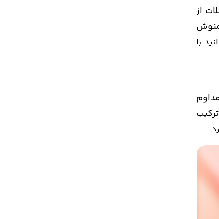
ات از
منوش
ید با
مداوم
ترکیب
د.