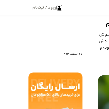
ورود / ثبت‌نام
م
منوش
منوش
نه و
07 اسفند 1403