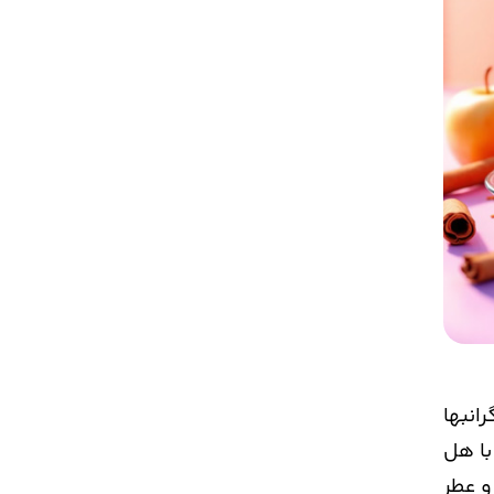
انبها
با هل
و عطر