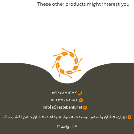
These other products might interest you
09120851434
09037680980
Info[at]Tastebank.net
تهران، خیابان ولیعصر، نرسیده به بلوار میرداماد، خیابان دامن افشار، پلاک
۳۴، واحد ۳